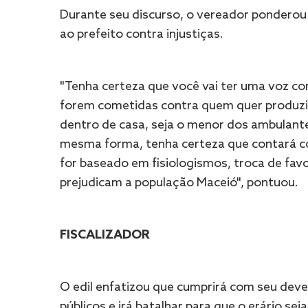
Durante seu discurso, o vereador ponderou
ao prefeito contra injustiças.
"Tenha certeza que você vai ter uma voz con
forem cometidas contra quem quer produzir 
dentro de casa, seja o menor dos ambulante
mesma forma, tenha certeza que contará 
for baseado em fisiologismos, troca de fav
prejudicam a população Maceió", pontuou.
FISCALIZADOR
O edil enfatizou que cumprirá com seu deve
públicos e irá batalhar para que o erário sej