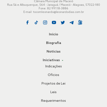
Câmara Municipal de Maceió
Rua Sá e Albuquerque, 564 - Jaraguá / Maceió - Alagoas, 57022-180
Fone: 82 99118-3886
E-mail:
tocomleonardo@leonardodias.com.br
Início
Biografia
Notícias
Iniciativas
Indicações
Ofícios
Projetos de Lei
Leis
Requerimentos